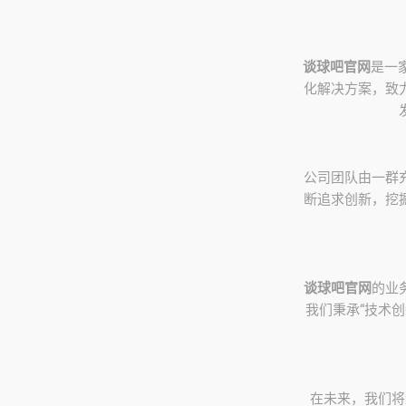
谈球吧官网
是一
化解决方案，致
公司团队由一群
断追求创新，挖
谈球吧官网
的业
我们秉承“技术
在未来，我们将